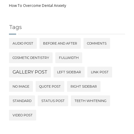
How To Overcome Dental Anxiety
Tags
AUDIO POST
BEFORE AND AFTER
COMMENTS
COSMETIC DENTISTRY
FULLWIDTH
GALLERY POST
LEFT SIDEBAR
LINK POST
NO IMAGE
QUOTE POST
RIGHT SIDEBAR
STANDARD
STATUS POST
TEETH WHITENING
VIDEO POST